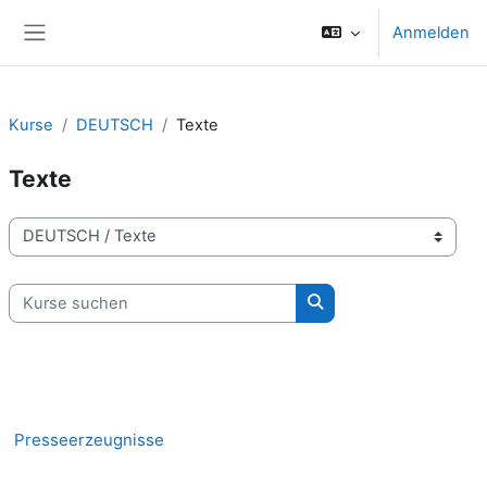
Zum Hauptinhalt
Anmelden
Website-Übersicht
Kurse
DEUTSCH
Texte
Texte
Kursbereiche
Kurse suchen
Kurse suchen
Presseerzeugnisse