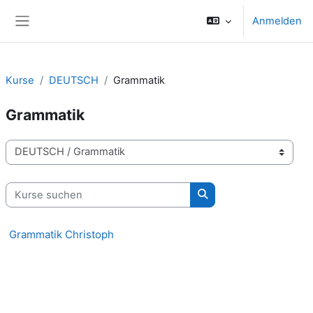
Zum Hauptinhalt
Anmelden
Website-Übersicht
Kurse
DEUTSCH
Grammatik
Grammatik
Kursbereiche
Kurse suchen
Kurse suchen
Grammatik Christoph